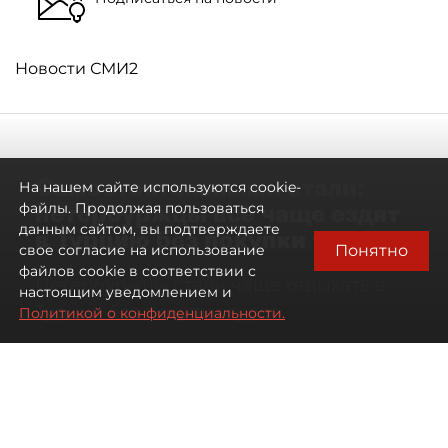
Новости СМИ2
Самостоятельными стали:
На нашем сайте используются cookie-
петербуржцы всё чаще ездят
файлы. Продолжая пользоваться
данным сайтом, вы подтверждаете
в Турцию без покупки туров
Понятно
свое согласие на использование
файлов cookie в соответствии с
Петербуржцы стали чаще отдыхать в
настоящим уведомлением и
Турции без покупки туров
Политикой о конфиденциальности.
08 августа 2026
00:05
986
Читайте нас в мессенджере Max
Дарья Дмитриева