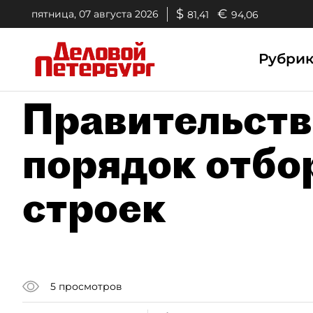
$
€
пятница, 07 августа 2026
81,41
94,06
Рубри
Правительств
порядок отбо
строек
5
просмотров