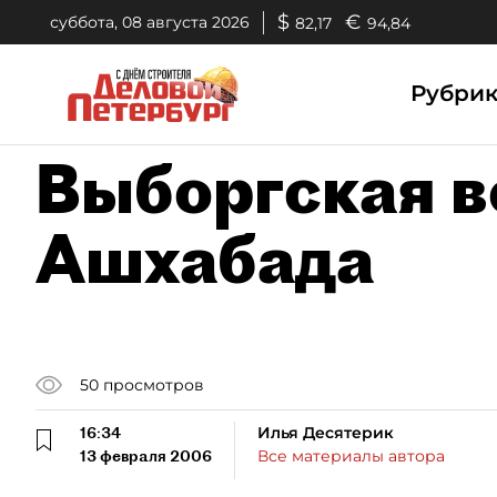
$
€
суббота, 08 августа 2026
82,17
94,84
Рубри
Выборгская в
Ашхабада
50
просмотров
16:34
Илья Десятерик
13 февраля 2006
Все материалы автора