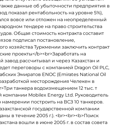
 также данные об убыточности предприятия в
авод показал рентабольность на уровне 5%),
дался вовсе или отложен на неопределенный
народном тендере на право строительства
дов. Общая стоимость контракта составит
иязов подписал постановление,
го хозяйства Туркмении заключить контракт
ские проекты</b><br>Заработать на
 завод рассчитывал и через Казахстан и
дет переговоры с компанией Dragon Oil PLC,
ких Эмиратов ENOC (Emirates National Oil
я разработкой месторождения Челекен в
>Три танкера водоизмещением 12 тыс. т
 компании Mobilex Energy Ltd. Руководитель
о намерении построить на ВСЗ 10 танкеров.
 казахстанской государственной компании
ны в течение 2005 г.). <br><br><b>Поиск
стана вошли в июне 2005 г. в состав совета