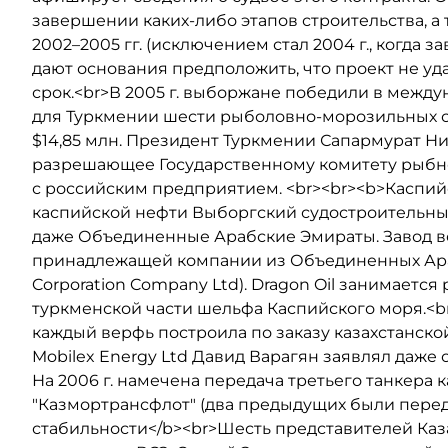
завершении каких-либо этапов строительства, а
2002–2005 гг. (исключением стал 2004 г., когда з
дают основания предположить, что проект не у
срок.<br>В 2005 г. выборжане победили в между
для Туркмении шести рыболовно-морозильных су
$14,85 млн. Президент Туркмении Сапармурат Н
разрешающее Государственному комитету рыбно
с российским предприятием. <br><br><b>Каспий
каспийской нефти Выборгский судостроительный
даже Объединенные Арабские Эмираты. Завод ве
принадлежащей компании из Объединенных Арабс
Corporation Company Ltd). Dragon Oil занимаетс
туркменской части шельфа Каспийского моря.<br
каждый верфь построила по заказу казахстанской
Mobilex Energy Ltd Давид Варагян заявлял даже 
На 2006 г. намечена передача третьего танкера
"Казмортрансфлот" (два предыдущих были переда
стабильности</b><br>Шесть представителей Казах