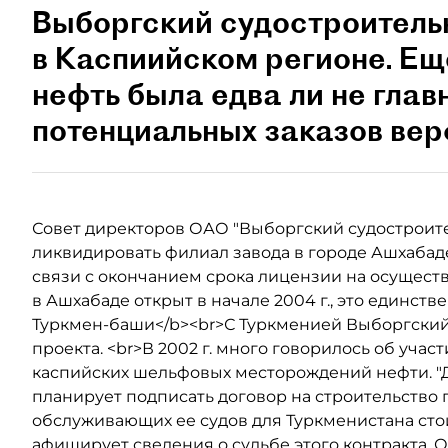
Выборгский судостроитель
в Каспиийском регионе. Еще
нефть была едва ли не гла
потенциальных заказов вер
Совет директоров ОАО "Выборгский судостроит
ликвидировать филиал завода в городе Ашхабаде
связи с окончанием срока лицензии на осущест
в Ашхабаде открыт в начале 2004 г., это единс
Туркмен-баши</b><br>С Туркменией Выборгский
проекта. <br>В 2002 г. много говорилось об уч
каспийских шельфовых месторождений нефти. "Д
планирует подписать договор на строительств
обслуживающих ее судов для Туркменистана сто
афиширует сведения о судьбе этого контракта.