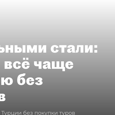
ьными стали:
 всё чаще
ию без
в
 Турции без покупки туров