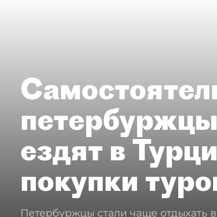
Самостоятел
петербуржцы
ездят в Турц
покупки туро
Петербуржцы стали чаще отдыхать в