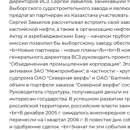
директоров ВСЗ. Сергей Завьялов, занимавший т
Выборгского судостроительного завода и являю
предлагал партнерам из Казахстана участвовать
Сергей Завьялов рассчитывал встроить свой зав
каспийской нефти, а также в организацию нефт
Актау и азребайджанским Баку – началом трубо
миссии позволил бы выборгскому заводу обеспеч
<b>Новые партнеры – новые планы</b><br>В нояб
генерального директора ВСЗ руководить проект
"Объединенная промышленная корпорация". Эт
активами ЗАО "Межпромбанк", в частности – к
судпрома ОАО "Северная верфь" и ОАО "Балтийск
объем в портфеле заказов "Северной верфи" со
Руководитель структуры, получающей деньги из
интересам государства. В успешном развитии т
российской территории, российские власти заи
<br>В декабре 2005 г. ожидалось внеочередное 
перенесли на I квартал 2006 г. В повестке дня 
и одобрение сделок. <br>Значат ли эти события 