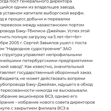
огда пост генерального директора
щийся одним из владельцев завода,
 в уставном капитале выборгской верфи.
од в процесс добычи и перевалки
еперевозок между казахстанским портом
провода Баку–Тбилиси–Джейхан. Успех этой
ить полную загрузку на 5 лет.<br><br>
ре 2005 г. Сергей Завьялов ушел с поста
ом "Надводное судостроение" ЗАО
а структура управляет непрофильными
рупнейшими петербургскими предприятиями
ий завод". Как известно, значительный
ставляет государственный оборонный заказ.
 бюджета, не может действовать вопреки
рубопровода Баку–Джейхан, идущего в обход
нтересованности никогда не высказывали.
собрание акционеров ВСЗ, однако его
собрания – избрание нового совета директоров
вкупе с закрытием филиала ВСЗ в