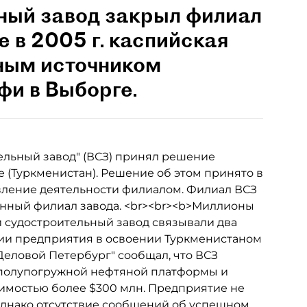
ный завод закрыл филиал
 в 2005 г. каспийская
вным источником
фи в Выборге.
ельный завод" (ВСЗ) принял решение
 (Туркменистан). Решение об этом принято в
вление деятельности филиалом. Филиал ВСЗ
твенный филиал завода. <br><br><b>Миллионы
 судостроительный завод связывали два
астии предприятия в освоении Туркменистаном
еловой Петербург" сообщал, что ВСЗ
о полупогружной нефтяной платформы и
имостью более $300 млн. Предприятие не
 Однако отсутствие сообщений об успешном