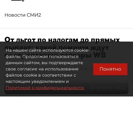
Новости СМИ2
От льгот по налогам до прямых
выплат: какой помощи ждут
На нашем сайте используются cookie-
пострадавшие селлеры WB
файлы. Продолжая пользоваться
данным сайтом, вы подтверждаете
Эксперты заявили об ущербе на 300 млрд
Понятно
свое согласие на использование
файлов cookie в соответствии с
рублей для селлеров WB
настоящим уведомлением и
Автор фото:
ТАСС
Политикой о конфиденциальности.
Склад Wildberries
05 августа 2026
18:43
618
Читайте нас в мессенджере Max
Дарья Зайцева, Дарья Дмитриева