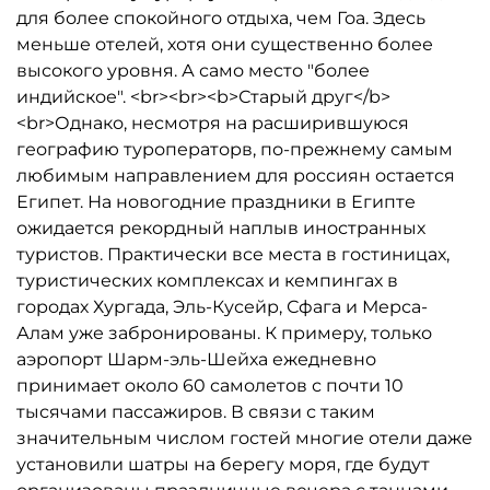
для более спокойного отдыха, чем Гоа. Здесь
меньше отелей, хотя они существенно более
высокого уровня. А само место "более
индийское". <br><br><b>Старый друг</b>
<br>Однако, несмотря на расширившуюся
географию туроператорв, по-прежнему самым
любимым направлением для россиян остается
Египет. На новогодние праздники в Египте
ожидается рекордный наплыв иностранных
туристов. Практически все места в гостиницах,
туристических комплексах и кемпингах в
городах Хургада, Эль-Кусейр, Сфага и Мерса-
Алам уже забронированы. К примеру, только
аэропорт Шарм-эль-Шейха ежедневно
принимает около 60 самолетов с почти 10
тысячами пассажиров. В связи с таким
значительным числом гостей многие отели даже
установили шатры на берегу моря, где будут