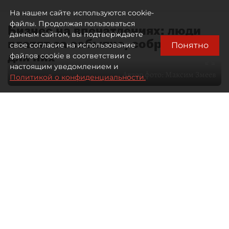
На нашем сайте используются cookie-
файлы. Продолжая пользоваться
Бизнес на впечатлениях: люди
данным сайтом, вы подтверждаете
платят за событие, собранное
Понятно
свое согласие на использование
для них
файлов cookie в соответствии с
настоящим уведомлением и
Автор фото:
Максим Змеев
Политикой о конфиденциальности.
04 августа 2026
15:51
4392
Читайте нас в мессенджере Max
dp.ru
Все материалы автора
Летний календарь событий
обогатился во многих регионах.
Сегмент сегодня привлекателен как
для культурных институтов, так и для
бизнеса из "непрофильных" сфер.