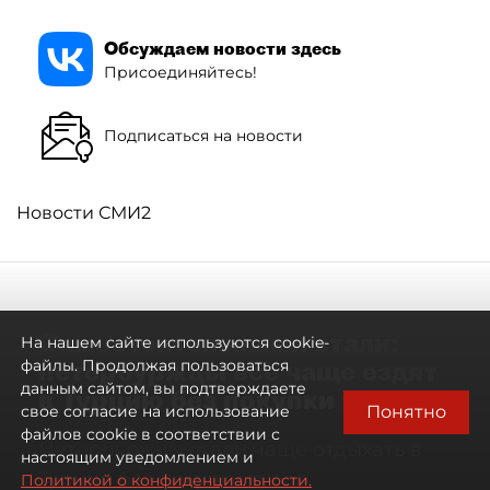
Обсуждаем новости здесь
Присоединяйтесь!
Подписаться на новости
Новости СМИ2
Самостоятельными стали:
На нашем сайте используются cookie-
петербуржцы всё чаще ездят
файлы. Продолжая пользоваться
данным сайтом, вы подтверждаете
в Турцию без покупки туров
Понятно
свое согласие на использование
файлов cookie в соответствии с
Петербуржцы стали чаще отдыхать в
настоящим уведомлением и
Турции без покупки туров
Политикой о конфиденциальности.