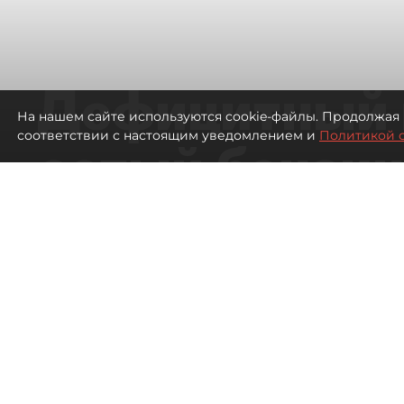
Дефицитный 
На нашем сайте используются cookie-файлы. Продолжая 
соответствии с настоящим уведомлением и
Политикой 
сотый бензин
в Петербурге
Автозаправочные станции в Петербу
49
просмотров
00:01
Антон Хлыщенко
07 августа 2026
Все материалы автора