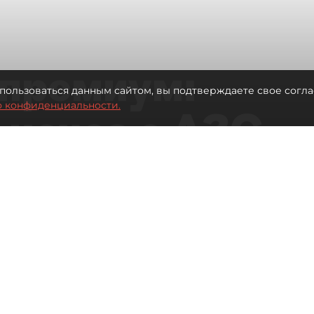
премиум:
пользоваться данным сайтом, вы подтверждаете свое согла
о конфиденциальности.
 исчез с АЗС
рге остались без бензина АИ-100
Читайте нас в мессенджере Max