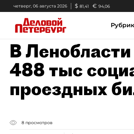
$
€
четверг, 06 августа 2026
81,41
94,06
Рубри
В Ленобласти
488 тыс соци
проездных би
8
просмотров