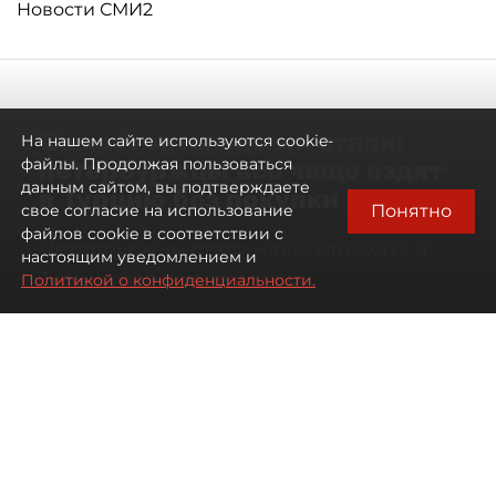
Новости СМИ2
Самостоятельными стали:
На нашем сайте используются cookie-
петербуржцы всё чаще ездят
файлы. Продолжая пользоваться
данным сайтом, вы подтверждаете
в Турцию без покупки туров
Понятно
свое согласие на использование
файлов cookie в соответствии с
Петербуржцы стали чаще отдыхать в
настоящим уведомлением и
Турции без покупки туров
Политикой о конфиденциальности.
08 августа 2026
00:05
302
Читайте нас в мессенджере Max
Дарья Дмитриева
Все материалы автора