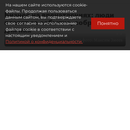
На нашем сайте используются cookie-
файлы. Продолжая пользоваться
Бизнес на впечатлениях: люди
данным сайтом, вы подтверждаете
платят за событие, собранное
Понятно
свое согласие на использование
для них
файлов cookie в соответствии с
настоящим уведомлением и
Автор фото:
Максим Змеев
Политикой о конфиденциальности.
04 августа 2026
15:51
2945
Читайте нас в мессенджере Max
dp.ru
Все материалы автора
Летний календарь событий
обогатился во многих регионах.
Сегмент сегодня привлекателен как
для культурных институтов, так и для
бизнеса из "непрофильных" сфер.