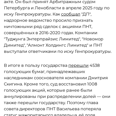
акте. Он был принят Арбитражным судом
Петербурга и Ленобласти в апреле 2025 году по
иску Генпрокуратуры. Как
сообщал
"ДП",
надзорное ведомство просило признать
ничтожными ряд сделок с акциями ПНТ,
совершённых в 2016-2020 годах. Компании
"Туджунга Энтерпрайзис Лимитед", "Новомор
Димитед", "Алмонт Холдингс Лимитед" и ПНТ
выступали ответчиками по иску Генпрокуратуры.
В итоге в пользу государства
перешли
4538
голосующих бумаг, принадлежавших
наследникам сооснователя компании Дмитрия
Скигина. Кроме того, суд восстановил 1008
голосующих акций, которые ранее были
аннулированы при распределении долей — они
также перешли государству. Поэтому глава
совета директоров ПНТ Васильева потеряла
статус мажоритарного владельца, её доля