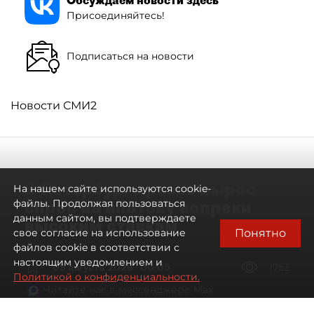
Присоединяйтесь!
Подписаться на новости
Новости СМИ2
В Петербурге резко вырос
На нашем сайте используются cookie-
спрос на ипотеку вопреки
файлы. Продолжая пользоваться
данным сайтом, вы подтверждаете
высоким ставкам
Понятно
свое согласие на использование
файлов cookie в соответствии с
настоящим уведомлением и
09 августа 2026
00:05
1752
Политикой о конфиденциальности.
Читайте нас в мессенджере Max