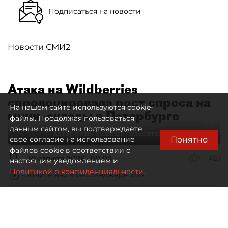
Подписаться на новости
Новости СМИ2
Атака на Wildberries
спровоцировала рост спроса на
На нашем сайте используются cookie-
мини–склады в Петербурге
файлы. Продолжая пользоваться
данным сайтом, вы подтверждаете
Автор фото:
Stokkete / Shutterstock / FOTODOM
Понятно
свое согласие на использование
файлов cookie в соответствии с
10 августа 2026
00:03
461
настоящим уведомлением и
Политикой о конфиденциальности.
Читайте нас в мессенджере Max
Евгения Иванова
Все материалы автора