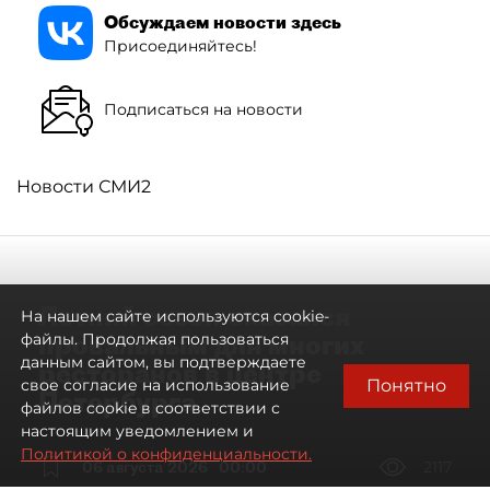
Обсуждаем новости здесь
Присоединяйтесь!
Подписаться на новости
Новости СМИ2
Летний сезон оказался
На нашем сайте используются cookie-
провальным для многих
файлы. Продолжая пользоваться
данным сайтом, вы подтверждаете
ресторанов в центре
Понятно
свое согласие на использование
Петербурга
файлов cookie в соответствии с
настоящим уведомлением и
Политикой о конфиденциальности.
06 августа 2026
00:00
2117