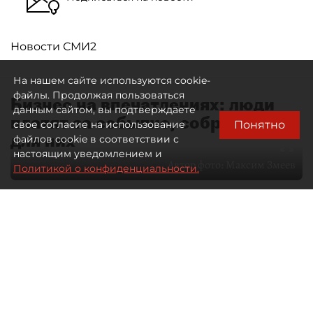
Новости СМИ2
На нашем сайте используются cookie-
файлы. Продолжая пользоваться
Бизнес на впечатлениях: люди
данным сайтом, вы подтверждаете
платят за событие, собранное
Понятно
свое согласие на использование
для них
файлов cookie в соответствии с
настоящим уведомлением и
Автор фото:
Максим Змеев
Политикой о конфиденциальности.
04 августа 2026
15:51
4469
Читайте нас в мессенджере Max
dp.ru
Все материалы автора
Летний календарь событий