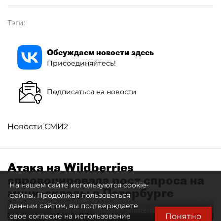
Тэги:
Обсуждаем новости здесь
Присоединяйтесь!
Подписаться на новости
Новости СМИ2
Атака на Wildberries
спровоцировала рост спроса на
На нашем сайте используются cookie-
мини–склады в Петербурге
файлы. Продолжая пользоваться
данным сайтом, вы подтверждаете
Автор фото:
Stokkete / Shutterstock / FOTODOM
Понятно
свое согласие на использование