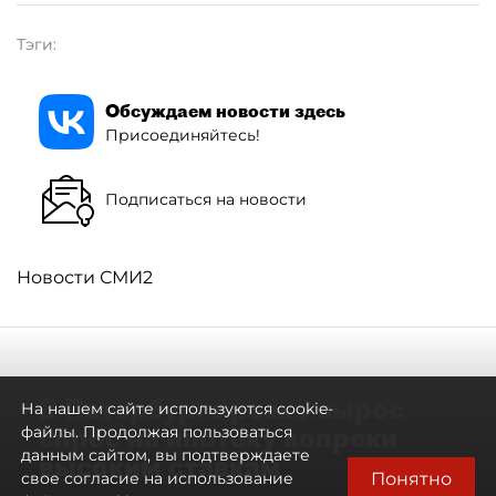
Тэги:
Обсуждаем новости здесь
Присоединяйтесь!
Подписаться на новости
Новости СМИ2
В Петербурге резко вырос
На нашем сайте используются cookie-
спрос на ипотеку вопреки
файлы. Продолжая пользоваться
данным сайтом, вы подтверждаете
высоким ставкам
Понятно
свое согласие на использование