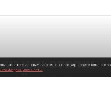
ьными стали:
пользоваться данным сайтом, вы подтверждаете свое согла
о конфиденциальности.
 всё чаще
ию без
в