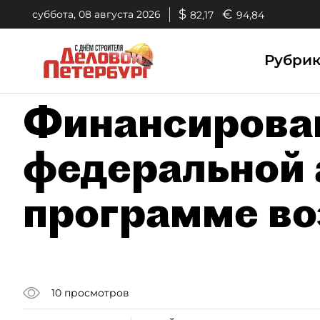
$
€
суббота, 08 августа 2026
82,17
94,84
Рубри
Финансирован
федеральной 
программе во
10
просмотров