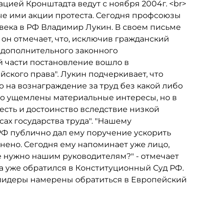
цией Кронштадта ведут с ноября 2004г. <br>
ые ими акции протеста. Сегодня профсоюзы
ека в РФ Владимир Лукин. В своем письме
он отмечает, что, исключив гражданский
 дополнительного законного
ой части постановление вошло в
ского права". Лукин подчеркивает, что
 на вознаграждение за труд без какой либо
ко ущемлены материальные интересы, но в
сть и достоинство вследствие низкой
ах государства труда". "Нашему
РФ публично дал ему поручение ускорить
лнено. Сегодня ему напоминает уже лицо,
е нужно нашим руководителям?" - отмечает
а уже обратился в Конституционный Суд РФ.
флидеры намерены обратиться в Европейский