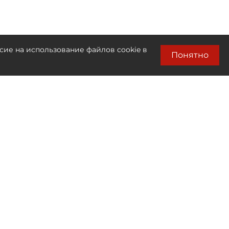
сие на использование файлов cookie в
Понятно
Лента новостей
Только бизнес новости
06.08
Алгоритм против товара:
кто и как решает, что окажется в топе
маркетплейса