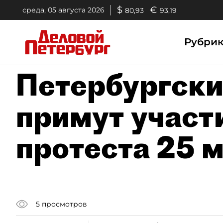
$
€
среда, 05 августа 2026
80,93
93,19
Рубри
Петербургск
примут участ
протеста 25 
5
просмотров