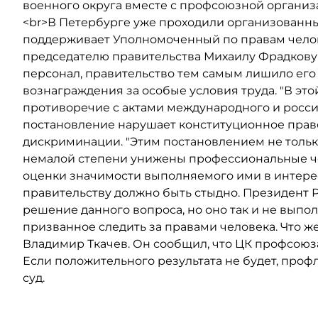
военного округа вместе с профсоюзной организа
<br>В Петербурге уже проходили организованн
поддерживает Уполномоченный по правам челов
председателю правительства Михаилу Фрадкову 
персонал, правительство тем самым лишило его
вознаграждения за особые условия труда. "В эт
противоречие с актами международного и россий
постановление нарушает конституционное право
дискриминации. "Этим постановлением не толь
немалой степени унижены профессиональные че
оценки значимости выполняемого ими в интерес
правительству должно быть стыдно. Президент 
решение данного вопроса, но оно так и не выпо
призванное следить за правами человека. Что ж
Владимир Ткачев. Он сообщил, что ЦК профсоюз
Если положительного результата не будет, про
суд.