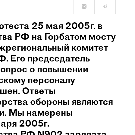
отеста 25 мая 2005г. в
тва РФ на Горбатом мосту
ежрегиональный комитет
. Его председатель
Вопрос о повышении
скому персоналу
ешен. Ответы
ерства обороны являются
и. Мы намерены
варя 2005г.
ства РФ N902 зарплата