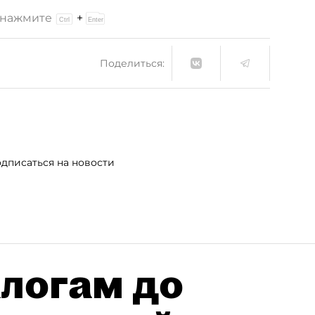
и нажмите
+
Поделиться:
дписаться на новости
алогам до