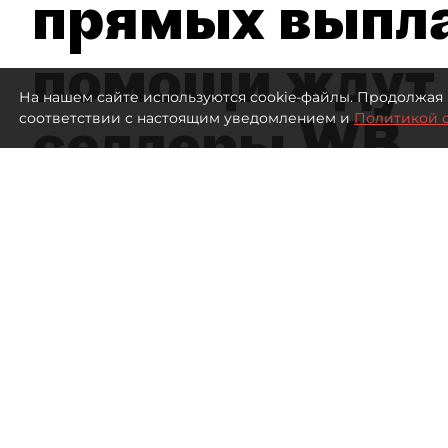
прямых выпла
помощи ждут
На нашем сайте используются cookie-файлы. Продолжая 
селлеры WB
соответствии с настоящим уведомлением и
Политикой 
Эксперты заявили об ущербе на 300
Склад Wildberries
577
просмотров
18:43
Дарья Зайцева, Дарья Дмитр
05 августа 2026
Все материалы автора