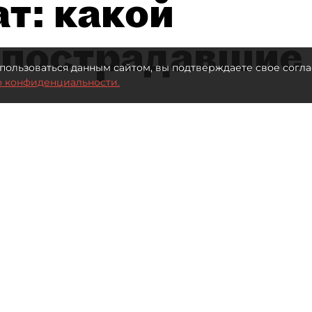
т: какой
 пострадавшие
пользоваться данным сайтом, вы подтверждаете свое согла
о конфиденциальности.
 млрд рублей для селлеров WB
Автор фото:
ТАСС
Читайте нас в мессенджере Max
иева