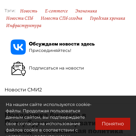
Новость
E-commerce
Экономика
Тэги:
Новости СПб
Новости СПб сегодня
Городская хроника
Инфраструктура
Обсуждаем новости здесь
Присоединяйтесь!
Подписаться на новости
Новости СМИ2
На нашем сайте используются cookie-
файлы. Продолжая пользоваться
Поддержка бизнеса в
данным сайтом, вы подтверждаете
Петербурге: консервативный
Понятно
свое согласие на использование
подход — осознанная политика
файлов cookie в соответствии с