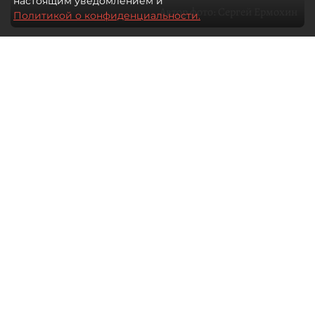
настоящим уведомлением и
Автор фото:
Сергей Ермохин
Политикой о конфиденциальности.
27 мая 2026
12:34
3500
Читайте нас в мессенджере Max
Евгения Иванова
Все материалы автора
Через общественные советы
в Петербурге сегодня проходит
значительная часть диалога бизнеса
и власти. О том, какие вопросы
в имущественной сфере сегодня
стоят на повестке, что волнует малый
и средний бизнес и как город
реагирует на эти запросы, "ДП"
рассказал глава Общественного
совета при комитете имущественных