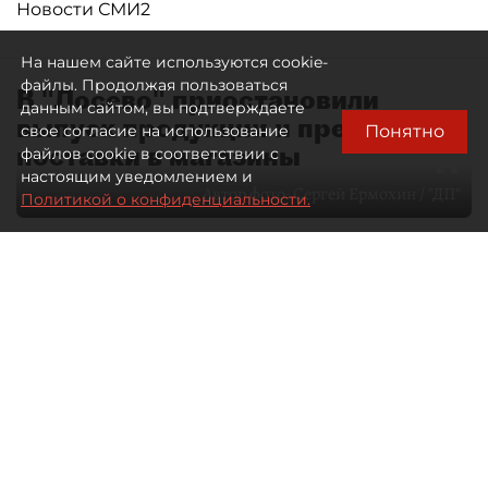
Новости СМИ2
На нашем сайте используются cookie-
файлы. Продолжая пользоваться
В "Лосево" приостановили
данным сайтом, вы подтверждаете
выпуск продукции и прекратили
Понятно
свое согласие на использование
поставки в магазины
файлов cookie в соответствии с
настоящим уведомлением и
Автор фото:
Сергей Ермохин / "ДП"
Политикой о конфиденциальности.
07 августа 2026
00:05
29
Читайте нас в мессенджере Max
Дарья Зайцева
Все материалы автора
Производитель молочных продуктов из
Ленинградской области "Лосево" снова
приостановил производство и прекратил