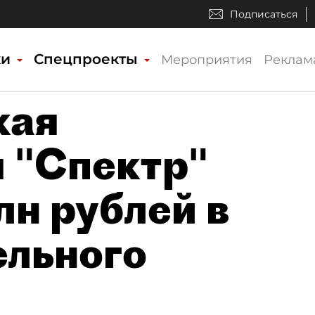
Подписаться
ки
Спецпроекты
Мероприятия
Реклам
кая
 "Спектр"
лн рублей в
ельного