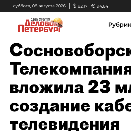
$
€
суббота, 08 августа 2026
82,17
94,84
Рубри
Сосновоборс
Телекомпания
вложила 23 м
создание каб
телевидения