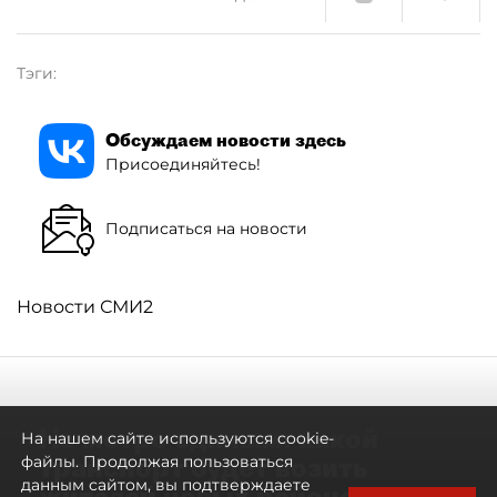
Тэги:
Обсуждаем новости здесь
Присоединяйтесь!
Подписаться на новости
Новости СМИ2
Не метро единым: какой
На нашем сайте используются cookie-
транспорт будет возить
файлы. Продолжая пользоваться
данным сайтом, вы подтверждаете
жителей новых районов