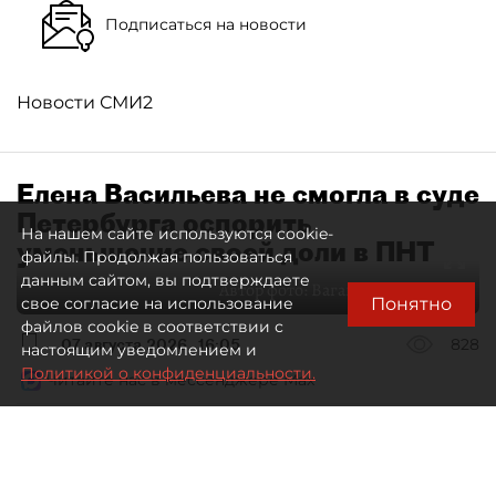
Подписаться на новости
Новости СМИ2
Елена Васильева не смогла в суде
Петербурга оспорить
На нашем сайте используются cookie-
уменьшение своей доли в ПНТ
файлы. Продолжая пользоваться
данным сайтом, вы подтверждаете
Автор фото:
Ваганов Антон / "ДП"
Понятно
свое согласие на использование
файлов cookie в соответствии с
07 августа 2026
16:05
828
настоящим уведомлением и
Политикой о конфиденциальности.
Читайте нас в мессенджере Max
Дмитрий Маракулин
Все материалы автора