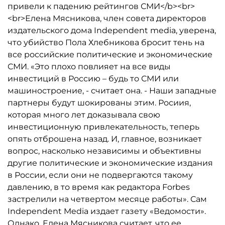
привели к падению рейтингов СМИ</b><br>
<br>Елена Мясникова, член совета директоров
издательского дома Independent media, уверена,
что убийство Пола Хлебникова бросит тень на
все российские политические и экономические
СМИ. «Это плохо повлияет на все виды
инвестиций в Россию – будь то СМИ или
машиностроение, - считает она. - Наши западные
партнеры будут шокированы этим. Росиия,
которая много лет доказывала свою
инвестиционную привлекательность, теперь
опять отброшена назад. И, главное, возникает
вопрос, насколько независимы и объективны
другие политические и экономические издания
в России, если они не подвергаются такому
давлению, в то время как редактора Forbes
застрелили на четвертом месяце работы». Сам
Independent Media издает газету «Ведомости».
Однако, Елена Мясникова считает, что ее