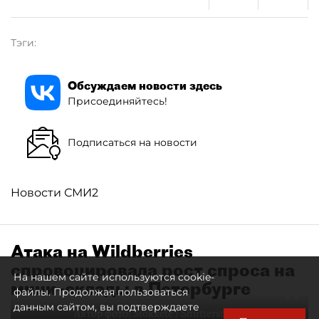
Тэги:
Обсуждаем новости здесь
Присоединяйтесь!
Подписаться на новости
Новости СМИ2
Атака на Wildberries
спровоцировала рост спроса на
На нашем сайте используются cookie-
мини–склады в Петербурге
файлы. Продолжая пользоваться
данным сайтом, вы подтверждаете
Автор фото:
Stokkete / Shutterstock / FOTODOM