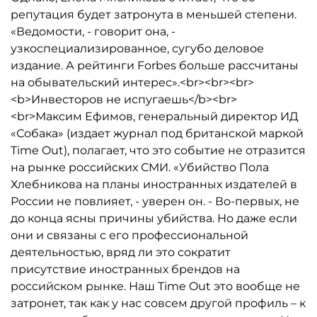
репутация будет затронута в меньшей степени.
«Ведомости, - говорит она, -
узкоспециализированное, сугубо деловое
издание. А рейтинги Forbes больше рассчитаны
на обывательский интерес».<br><br><br>
<b>Инвесторов не испугаешь</b><br>
<br>Максим Ефимов, генеральный директор ИД
«Собака» (издает журнал под британской маркой
Time Out), полагает, что это событие не отразится
на рынке российских СМИ. «Убийство Пола
Хлебникова на планы иностранных издателей в
России не повлияет, - уверен он. - Во-первых, не
до конца ясны причины убийства. Но даже если
они и связаны с его профессиональной
деятельностью, вряд ли это сократит
присутствие иностранных брендов на
российском рынке. Наш Time Out это вообще не
затронет, так как у нас совсем другой профиль – к