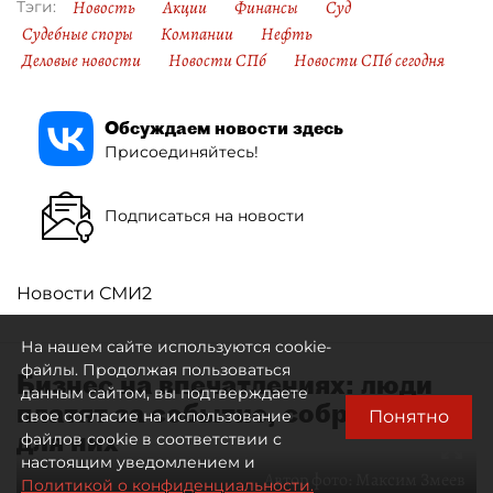
Новость
Акции
Финансы
Суд
Тэги:
Судебные споры
Компании
Нефть
Деловые новости
Новости СПб
Новости СПб сегодня
Обсуждаем новости здесь
Присоединяйтесь!
Подписаться на новости
Новости СМИ2
На нашем сайте используются cookie-
файлы. Продолжая пользоваться
Бизнес на впечатлениях: люди
данным сайтом, вы подтверждаете
платят за событие, собранное
Понятно
свое согласие на использование
для них
файлов cookie в соответствии с
настоящим уведомлением и
Автор фото:
Максим Змеев
Политикой о конфиденциальности.