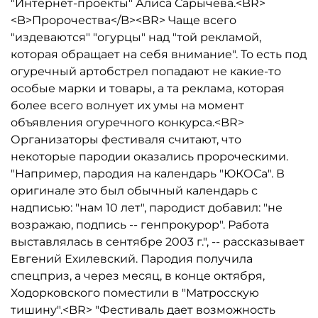
"Интернет-проекты" Алиса Сарычева.<BR>
<B>Пророчества</B><BR> Чаще всего
"издеваются" "огурцы" над "той рекламой,
которая обращает на себя внимание". То есть под
огуречный артобстрел попадают не какие-то
особые марки и товары, а та реклама, которая
более всего волнует их умы на момент
объявления огуречного конкурса.<BR>
Организаторы фестиваля считают, что
некоторые пародии оказались пророческими.
"Например, пародия на календарь "ЮКОСа". В
оригинале это был обычный календарь с
надписью: "нам 10 лет", пародист добавил: "не
возражаю, подпись -- генпрокурор". Работа
выставлялась в сентябре 2003 г.", -- рассказывает
Евгений Ехилевский. Пародия получила
спецприз, а через месяц, в конце октября,
Ходорковского поместили в "Матросскую
тишину".<BR> "Фестиваль дает возможность