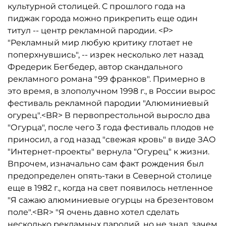
культурной столицей. С прошлого года на
пиджак города можно прикрепить еще один
титул -- центр рекламной пародии. <P>
"Рекламный мир любую критику глотает не
поперхнувшись", -- изрек несколько лет назад
Фредерик Бегбедер, автор скандального
рекламного романа "99 франков". Примерно в
это время, в злополучном 1998 г., в России вырос
фестиваль рекламной пародии "Алюминиевый
огурец".<BR> В первопрестольной выросло два
"Огурца", после чего 3 года фестиваль плодов не
приносил, а год назад "свежая кровь" в виде ЗАО
"Интернет-проекты" вернула "Огурец" к жизни.
Впрочем, изначально сам факт рождения был
предопределен опять-таки в Северной столице
еще в 1982 г., когда на свет появилось нетленное
"Я сажаю алюминиевые огурцы на брезентовом
поле".<BR> "Я очень давно хотел сделать
несколько рекламных пародий, но не знал, зачем