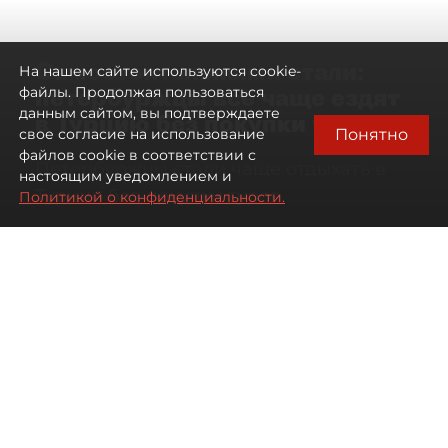
Самостоятельными стали:
На нашем сайте используются cookie-
петербуржцы всё чаще ездят
файлы. Продолжая пользоваться
данным сайтом, вы подтверждаете
в Турцию без покупки туров
Понятно
свое согласие на использование
файлов cookie в соответствии с
Петербуржцы стали чаще отдыхать в
настоящим уведомлением и
Турции без покупки туров
Политикой о конфиденциальности.
08 августа 2026
00:05
2020
Читайте нас в мессенджере Max
Дарья Дмитриева
Все материалы автора
Автор фото:
Михаил Тихонов / "ДП"