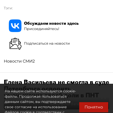
Тэги:
Обсуждаем новости здесь
Присоединяйтесь!
Подписаться на новости
Новости СМИ2
Елена Васильева не смогла в суде
Петербурга оспорить
На нашем сайте используются cookie-
уменьшение своей доли в ПНТ
файлы. Продолжая пользоваться
данным сайтом, вы подтверждаете
Автор фото:
Ваганов Антон / "ДП"
Понятно
свое согласие на использование
файлов cookie в соответствии с