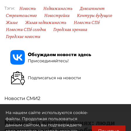
Новость
Недвижимость
Девелопмент
Тэги:
Строительство
Новостройки
Контуры будущего
Жилье
Жилая недвижимость
Новости СПб
Новости СПб сегодня
Городская хроника
Городские новости
Обсуждаем новости здесь
Присоединяйтесь!
Подписаться на новости
Новости СМИ2
На нашем сайте используются cookie-
файлы. Продолжая пользоваться
Бизнес на впечатлениях: люди
данным сайтом, вы подтверждаете
платят за событие, собранное