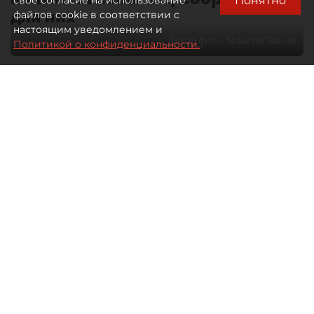
Понятно
свое согласие на использование
для них
файлов cookie в соответствии с
настоящим уведомлением и
Автор фото:
Максим Змеев
Политикой о конфиденциальности.
04 августа 2026
15:51
1133
Читайте нас в мессенджере Max
dp.ru
Все материалы автора
Летний календарь событий
обогатился во многих регионах.
Сегмент сегодня привлекателен как
для культурных институтов, так и для
бизнеса из "непрофильных" сфер.
Каким должен быть современный
фестиваль, чтобы оставаться
востребованным в условиях высокой