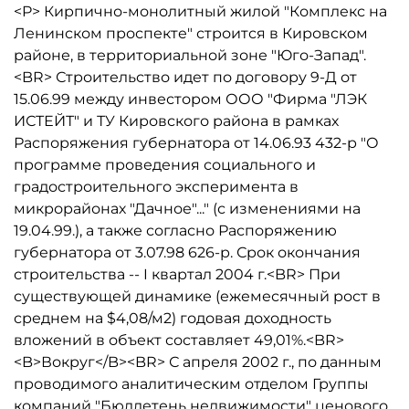
<P> Кирпично-монолитный жилой "Комплекс на
Ленинском проспекте" строится в Кировском
районе, в территориальной зоне "Юго-Запад".
<BR> Строительство идет по договору 9-Д от
15.06.99 между инвестором ООО "Фирма "ЛЭК
ИСТЕЙТ" и ТУ Кировского района в рамках
Распоряжения губернатора от 14.06.93 432-р "О
программе проведения социального и
градостроительного эксперимента в
микрорайонах "Дачное"..." (с изменениями на
19.04.99.), а также согласно Распоряжению
губернатора от 3.07.98 626-р. Срок окончания
строительства -- I квартал 2004 г.<BR> При
существующей динамике (ежемесячный рост в
среднем на $4,08/м2) годовая доходность
вложений в объект составляет 49,01%.<BR>
<B>Вокруг</B><BR> С апреля 2002 г., по данным
проводимого аналитическим отделом Группы
компаний "Бюллетень недвижимости" ценового