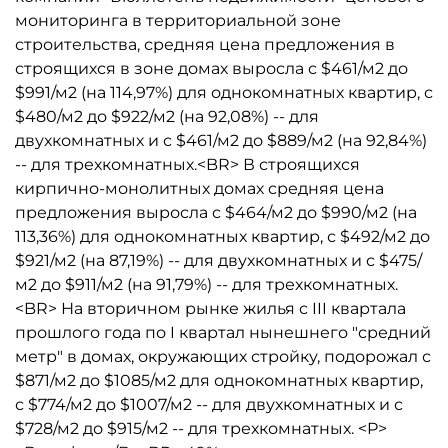
мониторинга в территориальной зоне
строительства, средняя цена предложения в
строящихся в зоне домах выросла с $461/м2 до
$991/м2 (на 114,97%) для однокомнатных квартир, с
$480/м2 до $922/м2 (на 92,08%) -- для
двухкомнатных и с $461/м2 до $889/м2 (на 92,84%)
-- для трехкомнатных.<BR> В строящихся
кирпично-монолитных домах средняя цена
предложения выросла с $464/м2 до $990/м2 (на
113,36%) для однокомнатных квартир, с $492/м2 до
$921/м2 (на 87,19%) -- для двухкомнатных и с $475/
м2 до $911/м2 (на 91,79%) -- для трехкомнатных.
<BR> На вторичном рынке жилья с III квартала
прошлого года по I квартал нынешнего "средний
метр" в домах, окружающих стройку, подорожал с
$871/м2 до $1085/м2 для однокомнатных квартир,
с $774/м2 до $1007/м2 -- для двухкомнатных и с
$728/м2 до $915/м2 -- для трехкомнатных. <P>