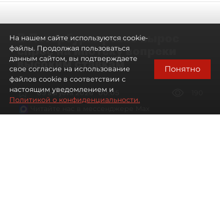
В Петербурге резко вырос
На нашем сайте используются cookie-
спрос на ипотеку вопреки
файлы. Продолжая пользоваться
данным сайтом, вы подтверждаете
высоким ставкам
Понятно
свое согласие на использование
файлов cookie в соответствии с
настоящим уведомлением и
09 августа 2026
00:05
190
Политикой о конфиденциальности.
Читайте нас в мессенджере Max
Евгений Петров
Все материалы автора
Автор фото:
Сергей Ермохин / "ДП"
Банки заметили рост спроса на
ипотеку в Петербурге. Несмотря на
снижение процентных ставок, она