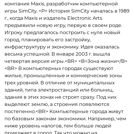
компания Maxis, разработчик компьютерной
игры SimCity. <P> История SimCity началась в 1989
г., когда Маxis и издатель Electronic Arts
предъявили новую игру, первую в своем роде.
Игроку предлагалось построить с нуля новый
город, планировать его застройку,
инфраструктуру и экономику. Идея оказалась
весьма успешной. В январе 2003 г. вышла
четвертая версия игры.<BR> <B>Зона жизни</B>
<BR> В компьютерных городах существуют
жилые, промышленные и коммерческие зоны
трех уровней. В отличие от муниципальных
зданий, типа электростанций или больниц,
здания в этих зонах не строят сразу. Под них
выделяют землю, а строения появляются
постепенно.<BR> Компьютерные города живут
по базовым законам экономики. Например, чем
ниже уровень налогов, тем больше людей
приезжает в город. Так что можно на