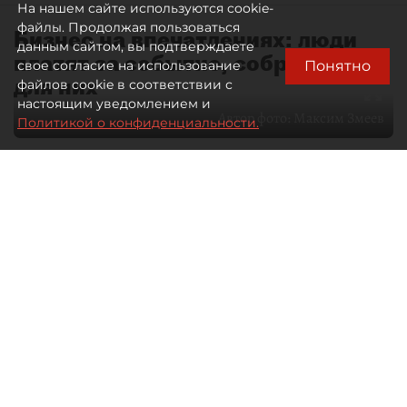
На нашем сайте используются cookie-
файлы. Продолжая пользоваться
Бизнес на впечатлениях: люди
данным сайтом, вы подтверждаете
платят за событие, собранное
Понятно
свое согласие на использование
для них
файлов cookie в соответствии с
настоящим уведомлением и
Автор фото:
Максим Змеев
Политикой о конфиденциальности.
04 августа 2026
15:51
709
Читайте нас в мессенджере Max
dp.ru
Все материалы автора
Летний календарь событий
обогатился во многих регионах.
Сегмент сегодня привлекателен как
для культурных институтов, так и для
бизнеса из "непрофильных" сфер.