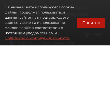
В Петербурге резко вырос
На нашем сайте используются cookie-
спрос на ипотеку вопреки
файлы. Продолжая пользоваться
данным сайтом, вы подтверждаете
высоким ставкам
Понятно
свое согласие на использование
файлов cookie в соответствии с
настоящим уведомлением и
09 августа 2026
00:05
1458
Политикой о конфиденциальности.
Читайте нас в мессенджере Max
Евгений Петров
Все материалы автора
Автор фото:
Сергей Ермохин / "ДП"
Банки заметили рост спроса на
ипотеку в Петербурге. Несмотря на
снижение процентных ставок, она
всё ещё остаётся доступной лишь для
избранных.