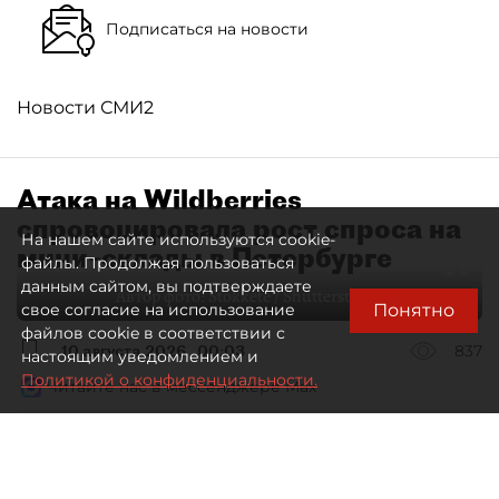
Подписаться на новости
Новости СМИ2
Атака на Wildberries
спровоцировала рост спроса на
На нашем сайте используются cookie-
мини–склады в Петербурге
файлы. Продолжая пользоваться
данным сайтом, вы подтверждаете
Автор фото:
Stokkete / Shutterstock / FOTODOM
Понятно
свое согласие на использование
файлов cookie в соответствии с
10 августа 2026
00:03
837
настоящим уведомлением и
Политикой о конфиденциальности.
Читайте нас в мессенджере Max
Евгения Иванова
Все материалы автора