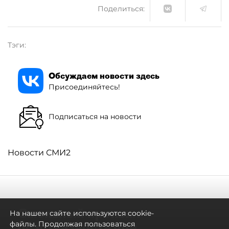
Поделиться:
Тэги:
Обсуждаем новости здесь
Присоединяйтесь!
Подписаться на новости
Новости СМИ2
Смольный проявил
На нашем сайте используются cookie-
безотказность при
файлы. Продолжая пользоваться