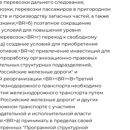
 перевозки дальнего следования,
озки, перевозки пассажиров в пригородном
тв и производству запасных частей, а также
озками;<BR>б) поэтапное сокращение
е условий для повышения уровня
перевозок;<BR>г) переход к свободному
д) создание условий для приобретения
отивов;<BR>е) привлечение инвестиций для
 проработку организационно-правовых
тельных структурных подразделений,
Российские железные дороги" и
ой реорганизации.<BR><BR><B>Третий
елезнодорожного транспорта необходимо
тия железнодорожного транспорта путем
Российские железные дороги" и других
рожном транспорте с участием
одательной и исполнительной власти
:<BR>а) принимать в пределах своей
отренных "Программой структурной