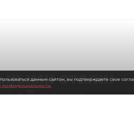
ьными стали:
пользоваться данным сайтом, вы подтверждаете свое согла
о конфиденциальности.
 всё чаще
ию без
в