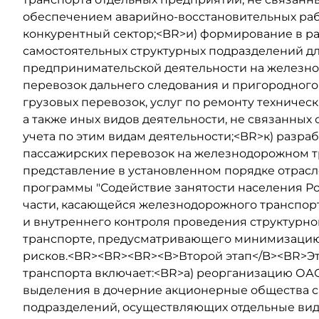
обеспечением аварийно-восстановительных раб
конкурентный сектор;<BR>и) формирование в р
самостоятельных структурных подразделений д
предпринимательской деятельности на железно
перевозок дальнего следования и пригородног
грузовых перевозок, услуг по ремонту техническ
а также иных видов деятельности, не связанных
учета по этим видам деятельности;<BR>к) разр
пассажирских перевозок на железнодорожном тр
представление в установленном порядке отра
программы "Содействие занятости населения Ро
части, касающейся железнодорожного транспор
и внутреннего контроля проведения структур
транспорте, предусматривающего минимизацию 
рисков.<BR><BR><BR><B>Второй этап</B><BR>
транспорта включает:<BR>а) реорганизацию ОА
выделения в дочерние акционерные общества с
подразделений, осуществляющих отдельные вид