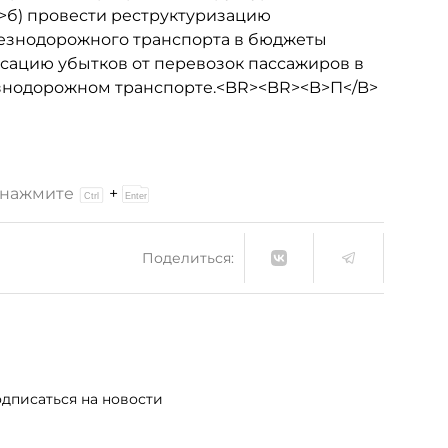
>б) провести реструктуризацию
езнодорожного транспорта в бюджеты
сацию убытков от перевозок пассажиров в
знодорожном транспорте.<BR><BR><B>П</B>
и нажмите
+
Поделиться:
дписаться на новости