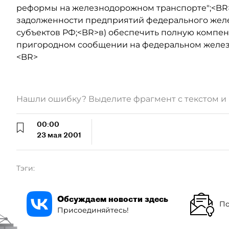
реформы на железнодорожном транспорте";<BR
задолженности предприятий федерального жел
субъектов РФ;<BR>в) обеспечить полную компен
пригородном сообщении на федеральном желе
<BR>
Нашли ошибку? Выделите фрагмент с текстом 
00:00
23 мая 2001
Тэги:
Обсуждаем новости здесь
По
Присоединяйтесь!