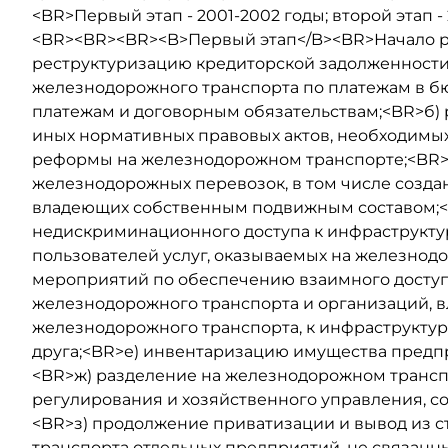
<BR>Первый этап - 2001-2002 годы; второй этап - 
<BR><BR><BR><B>Первый этап</B><BR>Начало р
реструктуризацию кредиторской задолженност
железнодорожного транспорта по платежам в б
платежам и договорным обязательствам;<BR>б) 
иных нормативных правовых актов, необходимы
реформы на железнодорожном транспорте;<BR>в
железнодорожных перевозок, в том числе созда
владеющих собственным подвижным составом;<B
недискриминационного доступа к инфраструкту
пользователей услуг, оказываемых на железнод
мероприятий по обеспечению взаимного досту
железнодорожного транспорта и организаций, 
железнодорожного транспорта, к инфраструкту
друга;<BR>е) инвентаризацию имущества предп
<BR>ж) разделение на железнодорожном трансп
регулирования и хозяйственного управления, с
<BR>з) продолжение приватизации и вывод из 
транспорта отдельных предприятий, не связанн