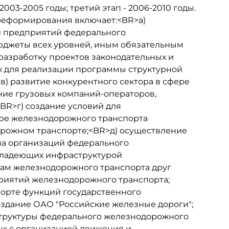
2003-2005 годы; третий этап - 2006-2010 годы.
еформирования включает:<BR>а)
и предприятий федерального
юджеты всех уровней, иным обязательным
разработку проектов законодательных и
х для реализации программы структурной
) развитие конкурентного сектора в сфере
ние грузовых компаний-операторов,
R>г) создание условий для
ре железнодорожного транспорта
орожном транспорте;<BR>д) осуществление
па организаций федерального
владеющих инфраструктурой
рам железнодорожного транспорта друг
риятий железнодорожного транспорта;
орте функций государственного
оздание ОАО "Российские железные дороги";
структуры федерального железнодорожного
ых с организацией движения и