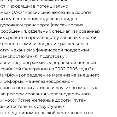
от и входящих в потенциально
амках ОАО "Российские железные дороги"
ля осуществления отдельных видов
дорожном транспорте (пассажирских
о сообщения, отдельных специализированных
их средств и производству запасных частей,
 с перевозками) и введение раздельного
аботку механизма финансовой поддержки
анспорте;<BR>л) подготовку и
слевой подпрограммы федеральной целевой
ссийской Федерации на 2002-2005 годы" в
та;<BR>м) определение механизма внешнего
ной реформы на железнодорожном
риска потери активов и других возможных
Этап реформирования железнодорожного
О "Российские железные дороги" путем
амостоятельных структурных
ы предпринимательской деятельности на