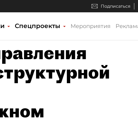
Подписаться
ки
Спецпроекты
Мероприятия
Реклам
правления
структурной
жном