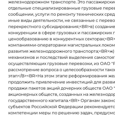
железнодорожном транспорте. Это пассажирские
отдельные специализированные грузовые перев
сообщении, услуги по ремонту технических средс
иные виды деятельности, не связанные с перев
перекрестного субсидирования;<BR>в) создани
конкуренции в сфере грузовых и пассажирских 
ценообразованию в конкурентных секторах;<BR>
компаниями-операторами магистральных локом
развития железнодорожного транспорта;<BR>ж)
механизмов и последствий выделения самостоя
осуществляющих грузовые перевозки, из ОАО "
рассмотрение вопроса о целесообразности так
этап</B><BR>На этом этапе реформирования ж
продолжить привлечение инвестиций для разви
продажи пакетов акций дочерних обществ ОАО "
акционерных обществ, созданных на железнодо
государственного капитала.<BR> Органам закон
субъектов Российской Федерации рекомендуется
компетенции меры по решению задач, предусм