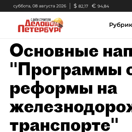
$
€
суббота, 08 августа 2026
82,17
94,84
Рубри
Основные на
"Программы 
реформы на
железнодоро
транспорте"