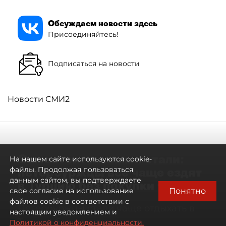
Обсуждаем новости здесь
Присоединяйтесь!
Подписаться на новости
Новости СМИ2
Самостоятельными стали:
На нашем сайте используются cookie-
петербуржцы всё чаще ездят
файлы. Продолжая пользоваться
данным сайтом, вы подтверждаете
в Турцию без покупки туров
Понятно
свое согласие на использование
файлов cookie в соответствии с
Петербуржцы стали чаще отдыхать в
настоящим уведомлением и
Турции без покупки туров
Политикой о конфиденциальности.