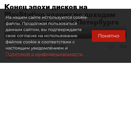
Конец эпохи дисков на
PlayStation ударит по доходам
На нашем сайте используются cookie-
игровых магазинов Петербурга
файлы. Продолжая пользоваться
данным сайтом, вы подтверждаете
Автор фото:
Lutsenko_Oleksandr/Shutterstock/FOTODOM
Понятно
свое согласие на использование
файлов cookie в соответствии с
06 августа 2026
00:00
750
настоящим уведомлением и
Политикой о конфиденциальности.
Читайте нас в мессенджере Max
Елизавета Цветкова
Все материалы автора
Специализированные игровые
магазины Петербурга рискуют
лишиться выручки в связи
с решением Sony прекратить выпуск
дисков для PlayStation.