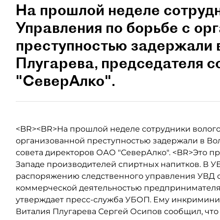
На прошлой неделе сотрудн
Управления по борьбе с ор
преступностью задержали в
Плугарева, председателя 
"СеверАлко".
<BR><BR>На прошлой неделе сотрудники волого
организованной преступностью задержали в Вол
совета директоров ОАО "СеверАлко". <BR>Это пр
Западе производителей спиртных напитков. В УБ
распоряжению следственного управления УВД об
коммерческой деятельностью предпринимателя (п
утверждает пресс-служба УБОП. Ему инкриминируе
Виталия Плугарева Сергей Осипов сообщил, что