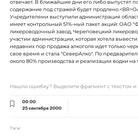
отвечает. В ближайшие дни его либо выпустят по
содержание под стражей будет продлено.<BR>ОА
Учредителями выступили администрация области
имеет контрольный 51%-ный пакет акций: ОАО "
ликероводочный завод, Череповецкий ликерово
участии администрации, которая хотела вывести
недавних пор продажа алкоголя идет только че
свое время и стала "СеверАлко". По предварите
около 80% производства и реализации водки на 
Нашли ошибку? Выделите фрагмент с текстом 
00:00
25 сентября 2000
Тэги: