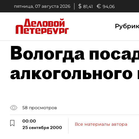
$
€
пятница, 07 августа 2026
81,41
94,06
Рубри
Вологда поса
алкогольного
58
просмотров
00:00
Все материалы автора
25 сентября 2000