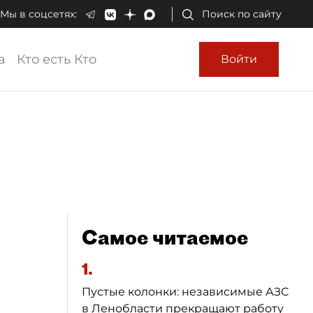
Мы в соцсетях:
Поиск по сайту
а
Кто есть Кто
Войти
Самое читаемое
1.
Пустые колонки: независимые АЗС
в Ленобласти прекращают работу