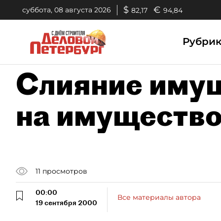
$
€
суббота, 08 августа 2026
82,17
94,84
Рубри
Слияние имущ
на имуществ
11
просмотров
00:00
Все материалы автора
19 сентября 2000