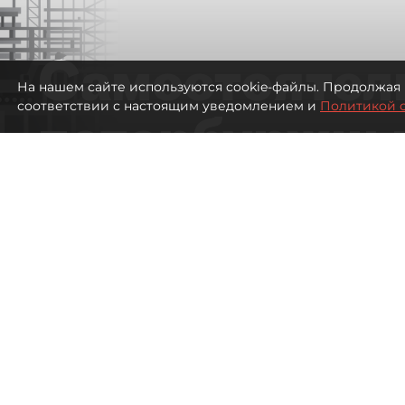
Самостоятел
На нашем сайте используются cookie-файлы. Продолжая 
соответствии с настоящим уведомлением и
Политикой 
петербуржцы
ездят в Турц
покупки туро
Петербуржцы стали чаще отдыхать в
1075
просмотров
00:05
Дарья Дмитриева