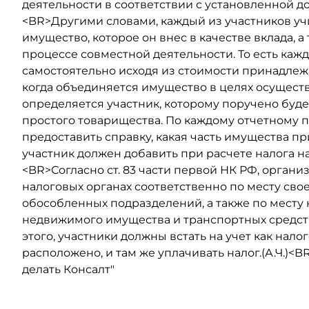
деятельности в соответствии с установленной д
<BR>Другими словами, каждый из участников уч
имущество, которое он внес в качестве вклада, 
процессе совместной деятельности. То есть каж
самостоятельно исходя из стоимости принадле
когда объединяется имущество в целях осуществ
определяется участник, которому поручено буде
простого товарищества. По каждому отчетному 
предоставить справку, какая часть имущества п
участник должен добавить при расчете налога н
<BR>Согласно ст. 83 части первой НК РФ, органи
налоговых органах соответственно по месту сво
обособленных подразделений, а также по мест
недвижимого имущества и транспортных средст
этого, участники должны встать на учет как нал
расположено, и там же уплачивать налог.(А.Ч.)<
делать Консалт"