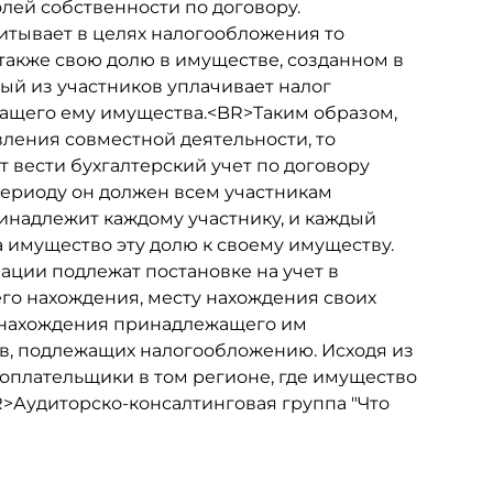
олей собственности по договору.
итывает в целях налогообложения то
а также свою долю в имуществе, созданном в
дый из участников уплачивает налог
жащего ему имущества.<BR>Таким образом,
ления совместной деятельности, то
т вести бухгалтерский учет по договору
периоду он должен всем участникам
ринадлежит каждому участнику, и каждый
а имущество эту долю к своему имуществу.
зации подлежат постановке на учет в
его нахождения, месту нахождения своих
у нахождения принадлежащего им
в, подлежащих налогообложению. Исходя из
огоплательщики в том регионе, где имущество
BR>Аудиторско-консалтинговая группа "Что