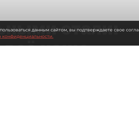
ьными стали:
пользоваться данным сайтом, вы подтверждаете свое согла
о конфиденциальности.
 всё чаще
ию без
в
 Турции без покупки туров
Читайте нас в мессенджере Max