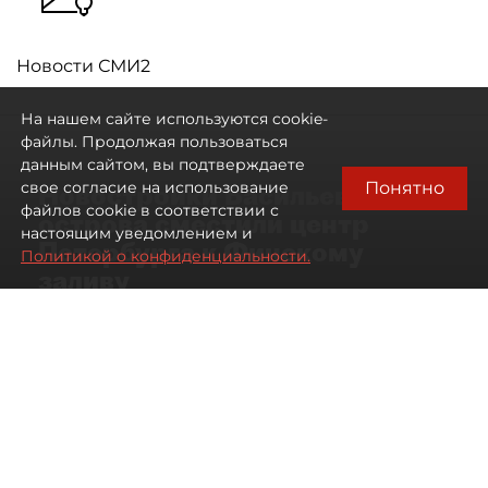
Новости СМИ2
На нашем сайте используются cookie-
файлы. Продолжая пользоваться
данным сайтом, вы подтверждаете
Понятно
свое согласие на использование
Новостройки Васильевского
файлов cookie в соответствии с
острова сместили центр
настоящим уведомлением и
Петербурга к Финскому
Политикой о конфиденциальности.
заливу
07 августа 2026
01:04
251
Читайте нас в мессенджере Max
Артемий Анин
Все материалы автора