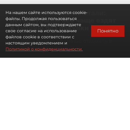
Самостоятельными стали:
На нашем сайте используются cookie-
петербуржцы всё чаще ездят
файлы. Продолжая пользоваться
данным сайтом, вы подтверждаете
в Турцию без покупки туров
Понятно
свое согласие на использование
файлов cookie в соответствии с
Петербуржцы стали чаще отдыхать в
настоящим уведомлением и
Турции без покупки туров
Политикой о конфиденциальности.
08 августа 2026
00:05
769
Читайте нас в мессенджере Max
Дарья Дмитриева
Все материалы автора
Автор фото:
Михаил Тихонов / "ДП"
Петербуржцы стали чаще