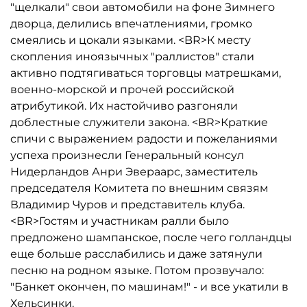
"щелкали" свои автомобили на фоне Зимнего
дворца, делились впечатлениями, громко
смеялись и цокали языками. <BR>К месту
скопления иноязычных "раллистов" стали
активно подтягиваться торговцы матрешками,
военно-морской и прочей российской
атрибутикой. Их настойчиво разгоняли
доблестные служители закона. <BR>Краткие
спичи с выражением радости и пожеланиями
успеха произнесли Генеральный консул
Нидерландов Анри Эвераарс, заместитель
председателя Комитета по внешним связям
Владимир Чуров и представитель клуба.
<BR>Гостям и участникам ралли было
предложено шампанское, после чего голландцы
еще больше расслабились и даже затянули
песню на родном языке. Потом прозвучало:
"Банкет окончен, по машинам!" - и все укатили в
Хельсинки.