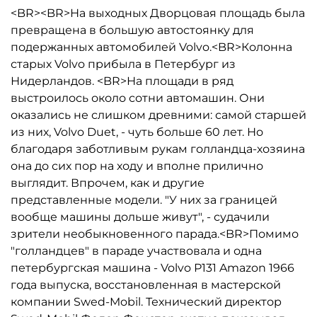
<BR><BR>На выходных Дворцовая площадь была
превращена в большую автостоянку для
подержанных автомобилей Volvo.<BR>Колонна
старых Volvo прибыла в Петербург из
Нидерландов. <BR>На площади в ряд
выстроилось около сотни автомашин. Они
оказались не слишком древними: самой старшей
из них, Volvo Duet, - чуть больше 60 лет. Но
благодаря заботливым рукам голландца-хозяина
она до сих пор на ходу и вполне прилично
выглядит. Впрочем, как и другие
представленные модели. "У них за границей
вообще машины дольше живут", - судачили
зрители необыкновенного парада.<BR>Помимо
"голландцев" в параде участвовала и одна
петербургская машина - Volvo Р131 Amazon 1966
года выпуска, восстановленная в мастерской
компании Swed-Mobil. Технический директор