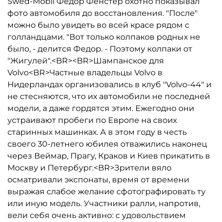
Swed-Mobil Федор Фенстер охотно показывал
фото автомобиля до восстановления. "После"
можно было увидеть во всей красе рядом с
голландцами. "Вот только колпаков родных не
было, - делится Федор. - Поэтому колпаки от
"Жигулей".<BR><BR>Шампанское для
Volvo<BR>Частные владельцы Volvo в
Нидерландах организовались в клуб "Volvo-44" и
не стесняются, что их автомобили не последней
модели, а даже гордятся этим. Ежегодно они
устраивают пробеги по Европе на своих
старинных машинках. А в этом году в честь
своего 30-летнего юбилея отважились наконец
через Веймар, Прагу, Краков и Киев прикатить в
Москву и Петербург.<BR>Зрители вяло
осматривали экспонаты, время от времени
выражая слабое желание сфотографировать ту
или иную модель. Участники ралли, напротив,
вели себя очень активно: с удовольствием