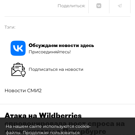
Поделиться:
Тэги:
Обсуждаем новости здесь
Присоединяйтесь!
Подписаться на новости
Новости СМИ2
Атака на Wildberries
спровоцировала рост спроса на
На нашем сайте используются cookie-
мини–склады в Петербурге
файлы. Продолжая пользоваться