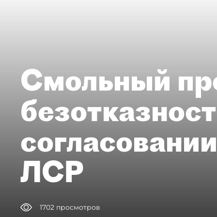
Смольный пр
безотказност
согласовании
ЛСР
1702
просмотров