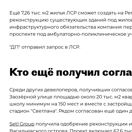
Ещё 7,26 тыс. м2 жилья ЛСР сможет создать на Р
реконструкцию существующих зданий под жилой 
инфраструктурного обязательства компания пере
проспекте под амбулаторно-поликлиническое у
"ДП" отправил запрос в ЛСР.
Кто ещё получил согл
Среди других девелоперов, получивших согласов
Заозёрной улице площадью около 20 тыс. м2 кв
школу минимум на 150 мест и вместе с застройщ
стадион "Светлана". Рядом согласован ещё один до
Setl Group
получила одобрение реконструкции ис
Васильевского острова. Проект включает 62,6 тыс