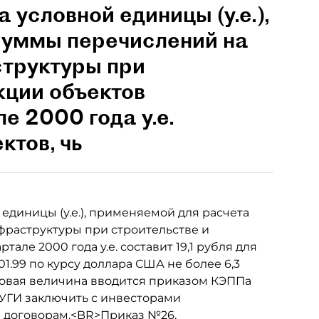
 условной единицы (у.е.),
суммы перечислений на
структуры при
кции объектов
е 2000 года у.е.
ктов, чь
диницы (у.е.), применяемой для расчета
фраструктуры при строительстве и
але 2000 года у.е. составит 19,1 рубля для
01.99 по курсу доллара США не более 6,3
Новая величина вводится приказом КЭППа
 КУГИ заключить с инвесторами
 договорам.<BR>Приказ №26,