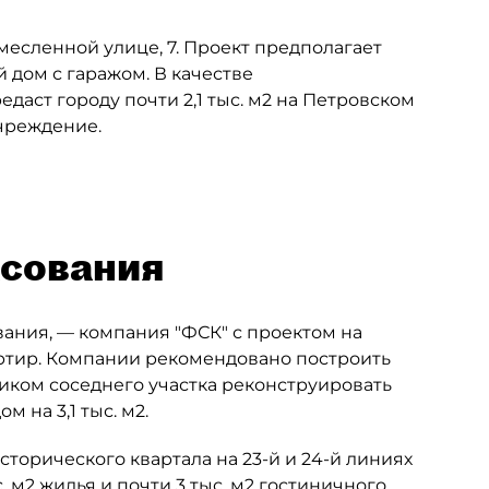
емесленной улице, 7. Проект предполагает
дом с гаражом. В качестве
даст городу почти 2,1 тыс. м2 на Петровском
чреждение.
асования
ания, — компания "ФСК" с проектом на
артир. Компании рекомендовано построить
иком соседнего участка реконструировать
м на 3,1 тыс. м2.
торического квартала на 23-й и 24-й линиях
. м2 жилья и почти 3 тыс. м2 гостиничного