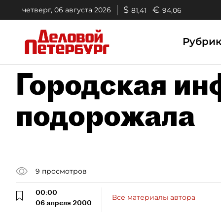
$
€
четверг, 06 августа 2026
81,41
94,06
Рубри
Городская ин
подорожала
9
просмотров
00:00
Все материалы автора
06 апреля 2000