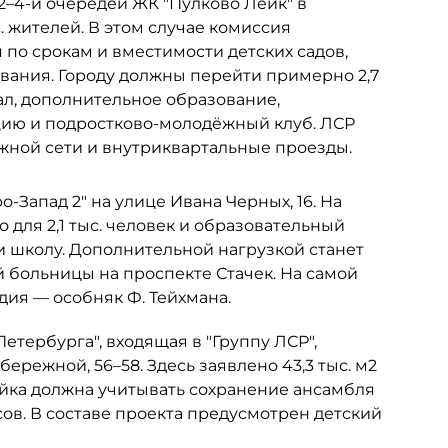
 2–4-й очередей ЖК "Пулково Лейк" в
. жителей. В этом случае комиссия
по срокам и вместимости детских садов,
ания. Городу должны перейти примерно 2,7
ал, дополнительное образование,
цию и подростково-молодёжный клуб. ЛСР
ожной сети и внутриквартальные проезды.
-Запад 2" на улице Ивана Черных, 16. На
 для 2,1 тыс. человек и образовательный
и школу. Дополнительной нагрузкой станет
больницы на проспекте Стачек. На самой
ия — особняк Ф. Тейхмана.
тербурга", входящая в "Группу ЛСР",
ережной, 56–58. Здесь заявлено 43,3 тыс. м2
ройка должна учитывать сохранение ансамбля
ов. В составе проекта предусмотрен детский