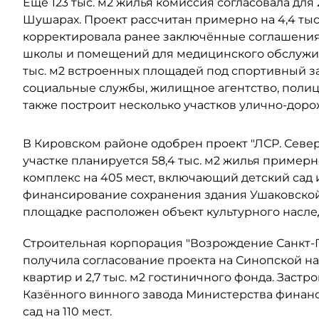
Ещё 123 тыс. м2 жилья комиссия согласовала для
Шушарах. Проект рассчитан примерно на 4,4 тыс
корректировала ранее заключённые соглашения 
школы и помещений для медицинского обслужив
тыс. м2 встроенных площадей под спортивный з
социальные службы, жилищное агентство, поли
также построит несколько участков улично-дор
В Кировском районе одобрен проект "ЛСР. Северо
участке планируется 58,4 тыс. м2 жилья примерно
комплекс на 405 мест, включающий детский сад 
финансирование сохранения здания Ушаковской 
площадке расположен объект культурного наслед
Строительная корпорация "Возрождение Санкт-Пе
получила согласование проекта на Синопской наб
квартир и 2,7 тыс. м2 гостиничного фонда. Заст
Казённого винного завода Министерства финанс
сад на 110 мест.