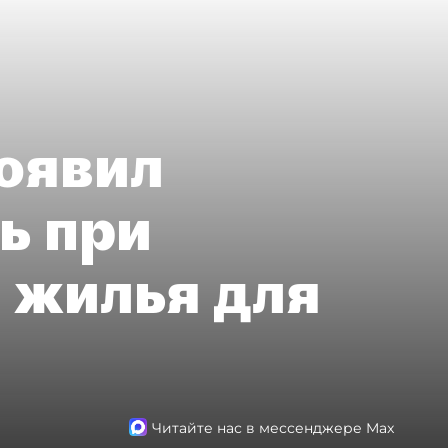
оявил
ь при
 жилья для
Читайте нас в мессенджере Max