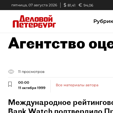
$
€
пятница, 07 августа 2026
81,41
94,06
Рубри
Агентство оц
11
просмотров
00:00
Все материалы автора
11 октября 1999
Международное рейтингово
Bank Watch подтвердило 