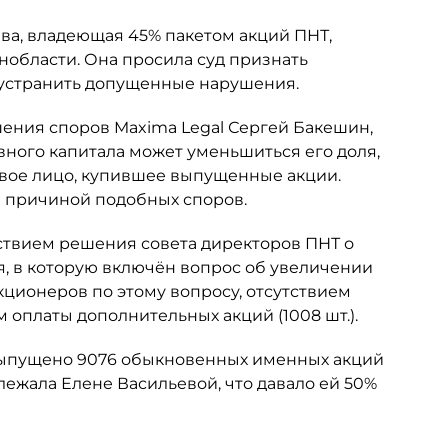
ьева, владеющая 45% пакетом акций ПНТ,
нобласти. Она просила суд признать
 устранить допущенные нарушения.
шения споров Maxima Legal Сергей Бакешин,
вного капитала может уменьшиться его доля,
овое лицо, купившее выпущенные акции.
ся причиной подобных споров.
ствием решения совета директоров ПНТ о
я, в которую включён вопрос об увеличении
кционеров по этому вопросу, отсутствием
 оплаты дополнительных акций (1008 шт.).
 выпущено 9076 обыкновенных именных акций
ежала Елене Васильевой, что давало ей 50%