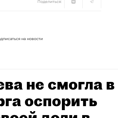
Поделиться:
дписаться на новости
ва не смогла в
рга оспорить
воей доли в