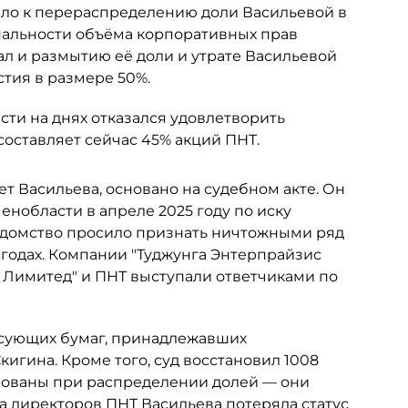
ело к перераспределению доли Васильевой в
альности объёма корпоративных прав
ал и размытию её доли и утрате Васильевой
тия в размере 50%.
ти на днях отказался удовлетворить
составляет сейчас 45% акций ПНТ.
ет Васильева, основано на судебном акте. Он
нобласти в апреле 2025 году по иску
едомство просило признать ничтожными ряд
 годах. Компании "Туджунга Энтерпрайзис
с Лимитед" и ПНТ выступали ответчиками по
сующих бумаг, принадлежавших
гина. Кроме того, суд восстановил 1008
рованы при распределении долей — они
та директоров ПНТ Васильева потеряла статус