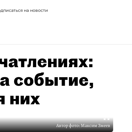
дписаться на новости
чатлениях:
а событие,
я них
Автор фото:
Максим Змеев