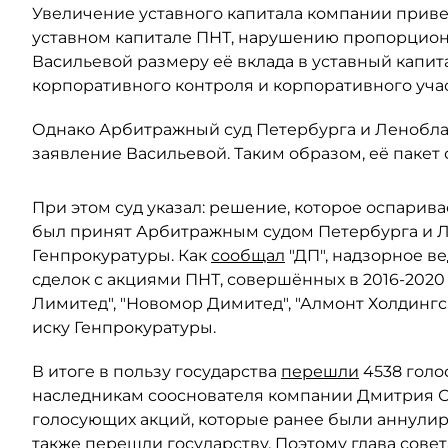
Увеличение уставного капитала компании прив
уставном капитале ПНТ, нарушению пропорцион
Васильевой размеру её вклада в уставный капит
корпоративного контроля и корпоративного учас
Однако Арбитражный суд Петербурга и Леноблас
заявление Васильевой. Таким образом, её пакет 
При этом суд указал: решение, которое оспарива
был принят Арбитражным судом Петербурга и Ле
Генпрокуратуры. Как
сообщал
"ДП", надзорное в
сделок с акциями ПНТ, совершённых в 2016-2020
Лимитед", "Новомор Димитед", "Алмонт Холдинг
иску Генпрокуратуры.
В итоге в пользу государства
перешли
4538 голо
наследникам сооснователя компании Дмитрия Ски
голосующих акций, которые ранее были аннули
также перешли государству. Поэтому глава сове