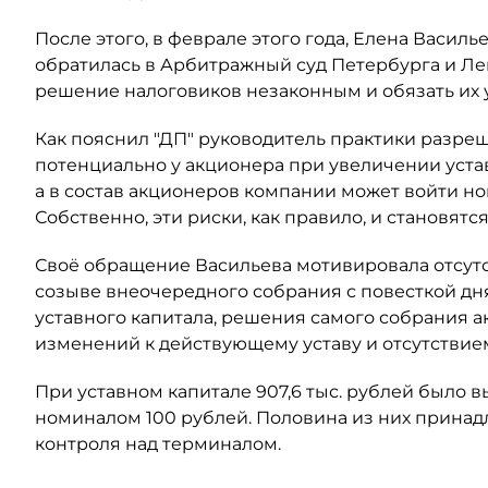
После этого, в феврале этого года, Елена Васил
обратилась в Арбитражный суд Петербурга и Ле
решение налоговиков незаконным и обязать их
Как пояснил "ДП" руководитель практики разре
потенциально у акционера при увеличении уста
а в состав акционеров компании может войти н
Собственно, эти риски, как правило, и становят
Своё обращение Васильева мотивировала отсут
созыве внеочередного собрания с повесткой дн
уставного капитала, решения самого собрания а
изменений к действующему уставу и отсутствием
При уставном капитале 907,6 тыс. рублей было
номиналом 100 рублей. Половина из них принадл
контроля над терминалом.