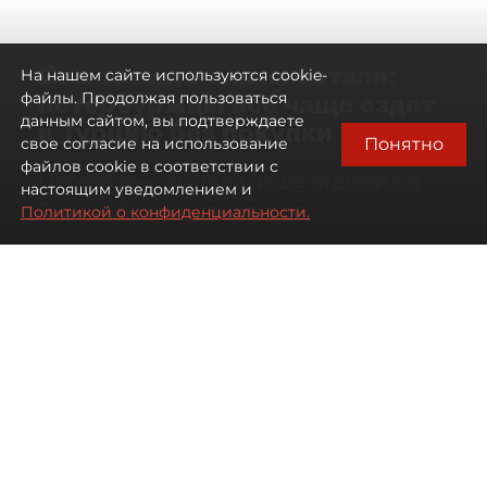
Самостоятельными стали:
На нашем сайте используются cookie-
петербуржцы всё чаще ездят
файлы. Продолжая пользоваться
данным сайтом, вы подтверждаете
в Турцию без покупки туров
Понятно
свое согласие на использование
файлов cookie в соответствии с
Петербуржцы стали чаще отдыхать в
настоящим уведомлением и
Турции без покупки туров
Политикой о конфиденциальности.
08 августа 2026
00:05
1007
Читайте нас в мессенджере Max
Дарья Дмитриева
Все материалы автора
Автор фото:
Михаил Тихонов / "ДП"