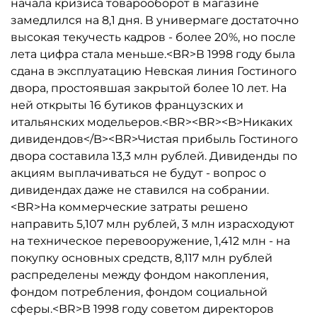
начала кризиса товарооборот в магазине
замедлился на 8,1 дня. В универмаге достаточно
высокая текучесть кадров - более 20%, но после
лета цифра стала меньше.<BR>В 1998 году была
сдана в эксплуатацию Невская линия Гостиного
двора, простоявшая закрытой более 10 лет. На
ней открыты 16 бутиков французских и
итальянских модельеров.<BR><BR><B>Никаких
дивидендов</B><BR>Чистая прибыль Гостиного
двора составила 13,3 млн рублей. Дивиденды по
акциям выплачиваться не будут - вопрос о
дивидендах даже не ставился на собрании.
<BR>На коммерческие затраты решено
направить 5,107 млн рублей, 3 млн израсходуют
на техническое перевооружение, 1,412 млн - на
покупку основных средств, 8,117 млн рублей
распределены между фондом накопления,
фондом потребления, фондом социальной
сферы.<BR>В 1998 году советом директоров