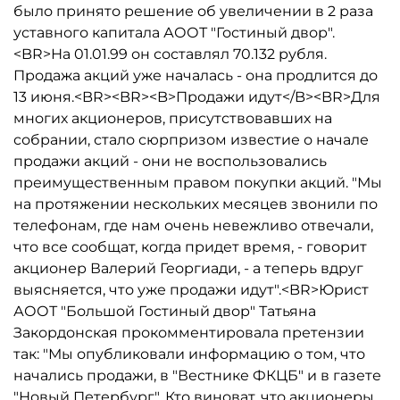
было принято решение об увеличении в 2 раза
уставного капитала АООТ "Гостиный двор".
<BR>На 01.01.99 он составлял 70.132 рубля.
Продажа акций уже началась - она продлится до
13 июня.<BR><BR><B>Продажи идут</B><BR>Для
многих акционеров, присутствовавших на
собрании, стало сюрпризом известие о начале
продажи акций - они не воспользовались
преимущественным правом покупки акций. "Мы
на протяжении нескольких месяцев звонили по
телефонам, где нам очень невежливо отвечали,
что все сообщат, когда придет время, - говорит
акционер Валерий Георгиади, - а теперь вдруг
выясняется, что уже продажи идут".<BR>Юрист
АООТ "Большой Гостиный двор" Татьяна
Закордонская прокомментировала претензии
так: "Мы опубликовали информацию о том, что
начались продажи, в "Вестнике ФКЦБ" и в газете
"Новый Петербург". Кто виноват, что акционеры