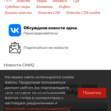
Новость
Акции
Финансы
Суд
Тэги:
Судебные споры
Компании
Нефть
Деловые новости
Новости СПб
Новости СПб сегодня
Обсуждаем новости здесь
Присоединяйтесь!
Подписаться на новости
Новости СМИ2
На нашем сайте используются cookie-
файлы. Продолжая пользоваться
Бизнес на впечатлениях: люди
данным сайтом, вы подтверждаете
платят за событие, собранное
Понятно
свое согласие на использование
для них
файлов cookie в соответствии с
настоящим уведомлением и
Автор фото:
Максим Змеев
Политикой о конфиденциальности.