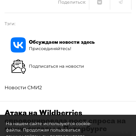
Поделиться:
Тэги:
Обсуждаем новости здесь
Присоединяйтесь!
Подписаться на новости
Новости СМИ2
Атака на Wildberries
спровоцировала рост спроса на
На нашем сайте используются cookie-
мини–склады в Петербурге
файлы. Продолжая пользоваться