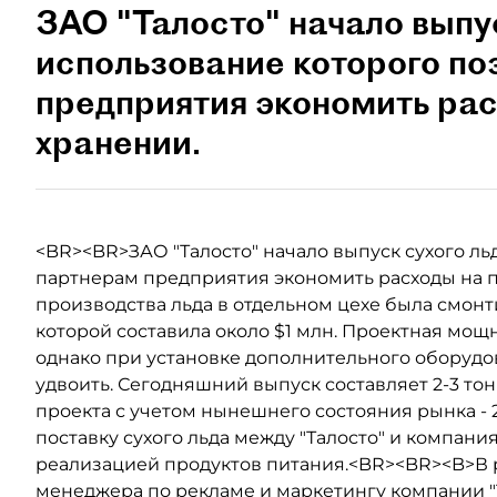
ЗАО "Талосто" начало выпус
использование которого по
предприятия экономить рас
хранении.
<BR><BR>ЗАО "Талосто" начало выпуск сухого ль
партнерам предприятия экономить расходы на 
производства льда в отдельном цехе была смон
которой составила около $1 млн. Проектная мощно
однако при установке дополнительного оборуд
удвоить. Сегодняшний выпуск составляет 2-3 то
проекта с учетом нынешнего состояния рынка - 
поставку сухого льда между "Талосто" и компа
реализацией продуктов питания.<BR><BR><B>В 
менеджера по рекламе и маркетингу компании "