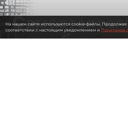
Самостоятел
На нашем сайте используются cookie-файлы. Продолжая 
соответствии с настоящим уведомлением и
Политикой 
петербуржцы
ездят в Турц
покупки туро
Петербуржцы стали чаще отдыхать в
2597
просмотров
00:05
Дарья Дмитриева