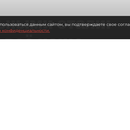
ьными стали:
пользоваться данным сайтом, вы подтверждаете свое согла
о конфиденциальности.
 всё чаще
ию без
в
 Турции без покупки туров
Читайте нас в мессенджере Max