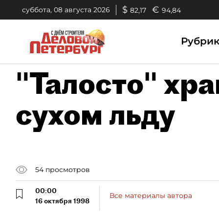
$
€
суббота, 08 августа 2026
82,17
94,84
Рубри
"Талосто" хра
сухом льду
54
просмотров
00:00
Все материалы автора
16 октября 1998