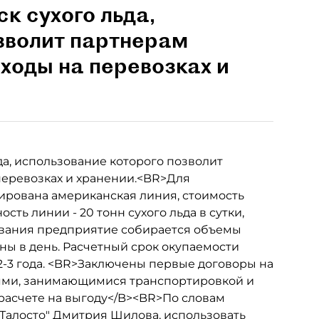
к сухого льда,
зволит партнерам
ходы на перевозках и
да, использование которого позволит
перевозках и хранении.<BR>Для
тирована американская линия, стоимость
сть линии - 20 тонн сухого льда в сутки,
ования предприятие собирается объемы
нны в день. Расчетный срок окупаемости
2-3 года. <BR>Заключены первые договоры на
ниями, занимающимися транспортировкой и
расчете на выгоду</B><BR>По словам
Талосто" Дмитрия Шилова, использовать