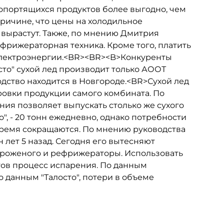
ропортящихся продуктов более выгодно, чем
причине, что цены на холодильное
вырастут. Также, по мнению Дмитрия
фрижераторная техника. Кроме того, платить
 электроэнергии.<BR><BR><B>Конкуренты
то" сухой лед производит только АООТ
дство находится в Новгороде.<BR>Сухой лед
ровки продукции самого комбината. По
я позволяет выпускать столько же сухого
о", - 20 тонн ежедневно, однако потребности
время сокращаются. По мнению руководства
н лет 5 назад. Сегодня его вытесняют
роженого и рефрижераторы. Использовать
етов процесс испарения. По данным
По данным "Талосто", потери в объеме