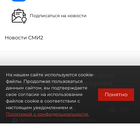
Подписаться на новости
Новости СМИ2
В Петербурге резко вырос
На нашем сайте используются cookie-
спрос на ипотеку вопреки
файлы. Продолжая пользоваться
данным сайтом, вы подтверждаете
высоким ставкам
Понятно
свое согласие на использование
файлов cookie в соответствии с
настоящим уведомлением и
09 августа 2026
00:05
979
Политикой о конфиденциальности.
Читайте нас в мессенджере Max
Евгений Петров
Все материалы автора