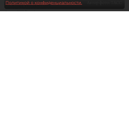
Автор фото:
ТАСС
Политикой о конфиденциальности.
Склад Wildberries
05 августа 2026
18:43
689
Читайте нас в мессенджере Max
Дарья Зайцева, Дарья Дмитриева
Все материалы автора
Власти пообещали поддержку селлерам,
пострадавшим от атак БПЛА на склады
Wildberries под Петербургом. Сами
предприниматели в разговоре с "ДП" заявляют,
что лучшей помощью будут не только льготы по
налогам и послабления по кредитам, но и
прямая финансовая поддержка от властей.
Подробности — в материале на dp.ru.