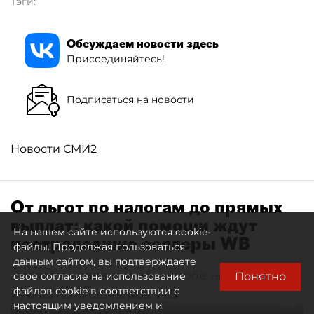
Тэги:
Обсуждаем новости здесь
Присоединяйтесь!
Подписаться на новости
Новости СМИ2
От льгот по налогам до прямых
выплат: какой помощи ждут
На нашем сайте используются cookie-
пострадавшие селлеры WB
файлы. Продолжая пользоваться
данным сайтом, вы подтверждаете
Эксперты заявили об ущербе на 300 млрд
Понятно
свое согласие на использование
файлов cookie в соответствии с
рублей для селлеров WB
настоящим уведомлением и