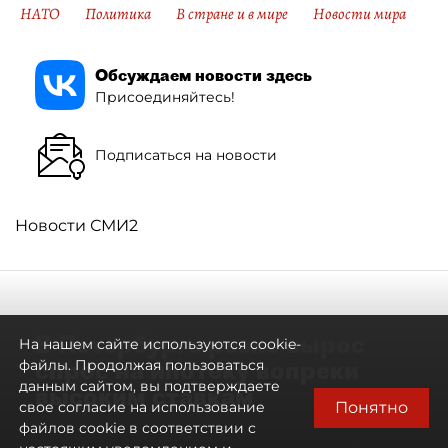
НАТО
Политика
В стране и в мире
Новости мира
Обсуждаем новости здесь
Присоединяйтесь!
Подписаться на новости
Новости СМИ2
В Петербурге резко вырос
На нашем сайте используются cookie-
спрос на ипотеку вопреки
файлы. Продолжая пользоваться
данным сайтом, вы подтверждаете
высоким ставкам
Понятно
свое согласие на использование
файлов cookie в соответствии с