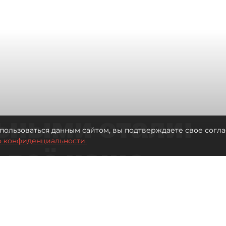
ьными стали:
пользоваться данным сайтом, вы подтверждаете свое согла
о конфиденциальности.
 всё чаще
ию без
в