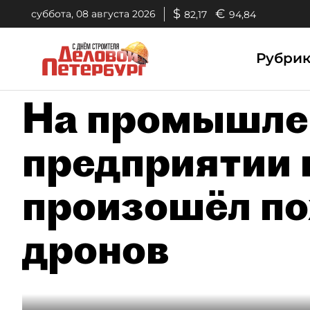
$
€
суббота, 08 августа 2026
82,17
94,84
Рубри
На промышле
предприятии 
произошёл по
дронов