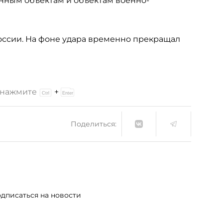
нным объектам и объектам военно-
оссии. На фоне удара временно прекращал
и нажмите
+
Поделиться:
дписаться на новости