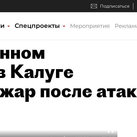
Подписаться
ки
Спецпроекты
Мероприятия
Реклам
нном
в Калуге
жар после ата